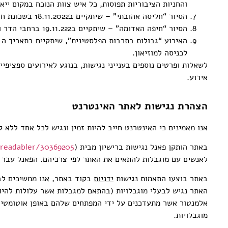
והחניות הציבוריות תפוסות, כל איש צוות הנוכח במקום יי
הסיור “חליסה אהובתי” – שיתקיים ב18.11.2022 בשכונת חליסה, אינו נגיש.
הסיור “חיפה האדומה” – שיתקיים ב19.11.222 ברחבי הדר והוואדי, אינו נגיש.
לכניסה למוזיאון.
לשאלות ופרטים נוספים בענייני נגישות, בנוגע לאירועים ספציפי
אירוע.
הצהרת נגישות לאתר האינטרנט
אנו מאמינים כי האינטרנט חייב להיות זמין ונגיש לכל אחד ללא 
באתר הותקן פאנל נגישות ברישיון מבית merkulove (
-readabler/30369205
לאנשים עם מוגבלות להתאים את האתר לפי צרכיהם. הפאנל עבר 
באתר בוצעו התאמות נגישות
ידניות
בקוד באתר, אנו ממשיכים לב
האתר נגיש לבעלי מוגבלויות (בהתאם למגבלות אשר עלולות להיו
אלמנטור אשר מתעדכנים על ידי המפתחים שלהם באופן אוטומטי 
מוגבלויות.