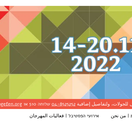
 للجولات، ولتفاصيل إضافية
8525252-04
שלוחה 510 או
agefen.org
 | من نحن
אירועי הפסטיבל | فعاليات المهرجان