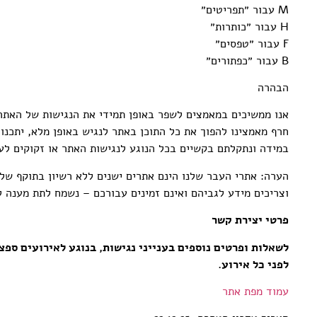
M עבור ״תפריטים״
H עבור ״כותרות״
F עבור ״טפסים״
B עבור ״כפתורים״
הבהרה
אנו ממשיכים במאמצים לשפר באופן תמידי את הנגישות של האתר 
חרף מאמצינו להפוך את כל התוכן באתר לנגיש באופן מלא, יתכנו
במידה ונתקלתם בקשיים בכל הנוגע לנגישות האתר או זקוקים לעז
הערה: אתרי העבר שלנו הינם אתרים ישנים ללא רשיון בתוקף של
וצריכים מידע לגביהם ואינם זמינים עבורכם – נשמח לתת מענה ל
פרטי יצירת קשר
לשאלות ופרטים נוספים בענייני נגישות, בנוגע לאירועים ספצ
לפני כל אירוע.
עמוד מפת אתר