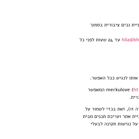
זיאון טיקוטין, שדרות הנשיא 89 בחיפה, נגיש, ישנה חניית נכים ציבורית בסמוך
hila@b
עד 24 שעות לפני כל
 אותו לנגיש ככל האפשר.
ht
) המאפשר
רית.
 זו), זאת בכדי לשמור על
ית אתר ועריכת תכנים מבית
ל נגישות תקינה לבעלי