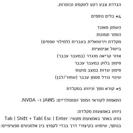
הגדרת צבע רקע לטקסט וכותרות.
#4 כלים נוספים
השתק סאונד
הסתר תמונות
מקלדת וירטואלית בעברית (למילוי טפסים)
ביטול אנימציות
אזור קריאה מוגדר (במעבר עכבר)
סימון בלוק במעבר עכבר
סימון שדות במצב פוקוס
שינוי גודל סממן עכבר (שחור/לבן)
#5 קורא מסך וניווט במקלדת
התאמות לקוראי המסך הפופולריים: JAWS ו- NVDA.
ניווט באמצעות מקלדת:
נווט באתר באמצעות מקשי: Tab | Shift + Tab| Esc | Enter
בנוסף, שימוש בקיצורי דרך בכדי לקפוץ בין אלמנטים ספציפיים: