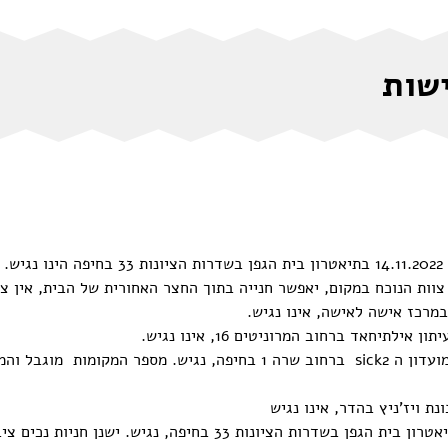
שות
האירוע “גנג’ה סטורי” – בעיניים אתנו חיפאיות שיתקיים ב 11.2022
 צוות הנוכח במקום, יאפשר חנייה בתוך החצר האחורית של הבית, אין 
האירוע “חיפה, עולם חדש נקימה” שיתקיים ב16.11.2022 במועדון ה sick2 ברחוב שרה 1 בחיפה
האירוע “שורדת'” שיתקיים ב 17.11.2022, בשעה 21:00 בתיאטרון בית הגפן בשדרות הצי