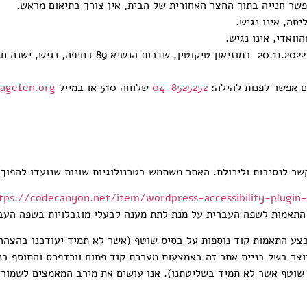
אפשר חנייה בתוך החצר האחורית של הבית, אין צורך בתיאום מראש.
האירוע “גבולות בתרבות הפלסטינית”, שיתקיים בתאריך ה 20.11.2022 במו
ים אפשר לפנות להילה:
04-8525252
שלוחה 510 או במייל
hagefen.org
קשר לנסיבות וליכולת. האתר משתמש בטכנולוגיות שונות שנועדו להפוך
tps://codecanyon.net/item/wordpress-accessibility-plugin
התאמות לשפה העברית על מנת לתת מענה לבעלי מוגבלויות בשפה העב
צע התאמות קוד נוספות על בסיס שוטף (אשר
לא
תמיד יעודכנו בהצהרה
וצר בשל בניית אתר זה באמצעות מערכת קוד פתוח וורדפרס והתוסף בני
שוטף אשר לא תמיד בשליטתנו). אנו עושים את מירב המאמצים לשמור ע